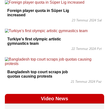
Foreign player quota in Süper Lig
increased
23 Temmuz 2024 Sal
Turkiye's first olympic artistic
gymnastics team
22 Temmuz 2024 Pzt
Bangladesh top court scraps job
quotas causing protests
21 Temmuz 2024 Paz
Video News