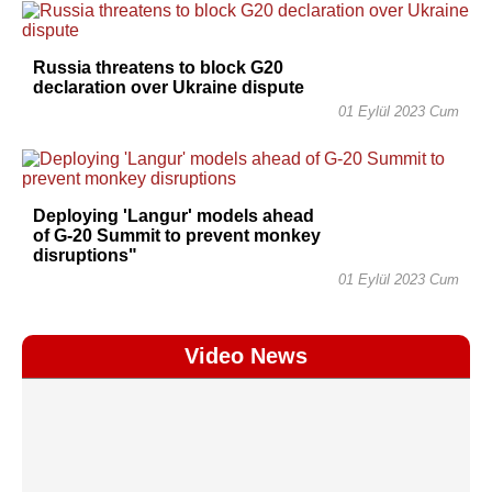
Russia threatens to block G20
declaration over Ukraine dispute
01 Eylül 2023 Cum
Deploying 'Langur' models ahead
of G-20 Summit to prevent monkey
disruptions"
01 Eylül 2023 Cum
Video News