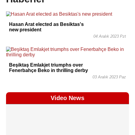
Hasan Arat elected as Besiktas's
new president
04 Aralık 2023 Pzt
Beşiktaş Emlakjet triumphs over
Fenerbahçe Beko in thrilling derby
03 Aralık 2023 Paz
Video News